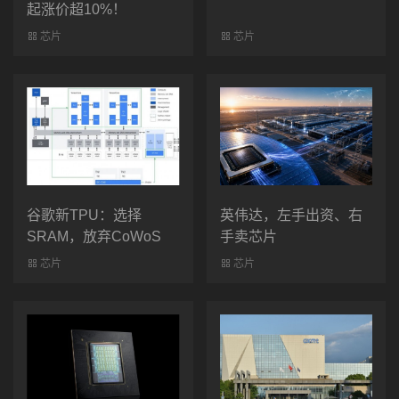
起涨价超10%！
芯片
芯片
谷歌新TPU：选择
英伟达，左手出资、右
SRAM，放弃CoWoS
手卖芯片
芯片
芯片