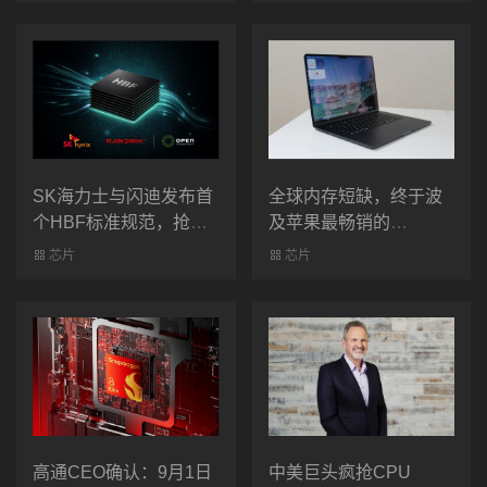
SK海力士与闪迪发布首
全球内存短缺，终于波
个HBF标准规范，抢占
及苹果最畅销的
MacBook Air
AI内存新前沿
芯片
芯片
高通CEO确认：9月1日
中美巨头疯抢CPU