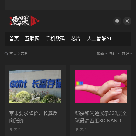
首页
互联网
手机数码
芯片
人工智能AI
首页
芯片
最新
热门
热评
苹果要求降价，长鑫反
铠侠和闪迪展示332层全
向涨价
球最高密度3D NAND闪
存
芯片
芯片