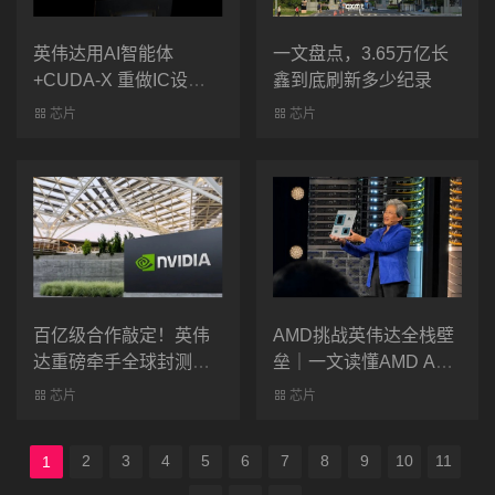
英伟达用AI智能体
一文盘点，3.65万亿长
+CUDA-X 重做IC设计
鑫到底刷新多少纪录
全自动流水线！效率提
芯片
芯片
升数十倍
百亿级合作敲定！英伟
AMD挑战英伟达全栈壁
达重磅牵手全球封测巨
垒｜一文读懂AMD AAI
2026
头
芯片
芯片
2
3
4
5
6
7
8
9
10
11
1