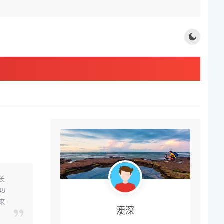
长
8
来
浭深