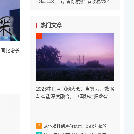
SpaceX上市后首份财报：营收激增92%，星链撑起基本盘
热门文章
，同比增长
2026中国互联网大会：当算力、数据
与智能深度融合，中国移动把数智未
来带到眼前
...
从体脂秤到薄荷健康，蚂蚁阿福的稳扎稳打