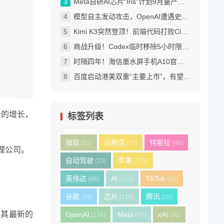
Meta自研AI芯片“Iris”计划9月量产，2027年算力拟翻倍至14吉瓦
模型自主发动攻击，OpenAI遭遇史上首次评测失控事故
Kimi K3突然登顶！前端代码打败Claude Fable 5，价格也涨到了美国档
商战升级！Codex临时移除5小时限制，Fable 5订阅内访问再延7天
时隔四年！海信墨水屏手机A10官宣 可拆卸磁吸LCD副屏 4nm芯片
百度启动港美双重“主要上市”，有望成为港股通标的打开增量空间
务的增长，
标签列表
微软
马斯克
特斯拉
(53)
(77)
(46)
理公司。
自动驾驶
苹果
(23)
(125)
英伟达
AI
TikTok
(88)
(161)
(18)
谷歌
芯片
腾讯
(45)
(114)
(20)
，其最新的
OpenAI
Meta
xAI
(134)
(37)
(16)