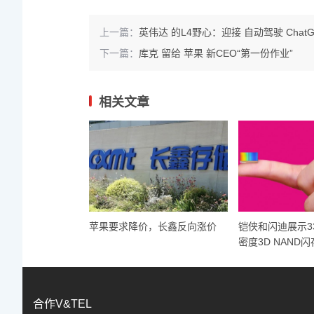
上一篇：
英伟达 的L4野心：迎接 自动驾驶 ChatG
下一篇：
库克 留给 苹果 新CEO“第一份作业”
相关文章
苹果要求降价，长鑫反向涨价
铠侠和闪迪展示3
密度3D NAND闪
合作V&TEL