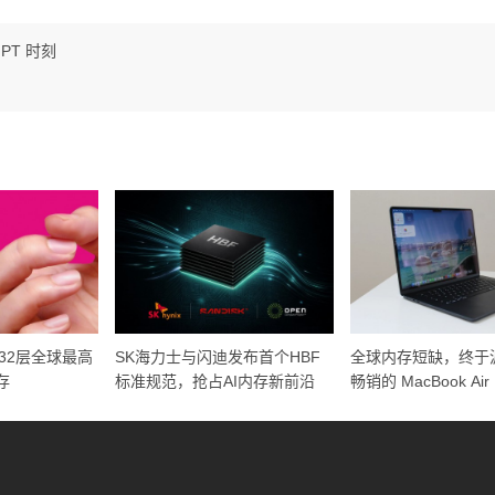
PT 时刻
32层全球最高
SK海力士与闪迪发布首个HBF
全球内存短缺，终于
存
标准规范，抢占AI内存新前沿
畅销的 MacBook Air