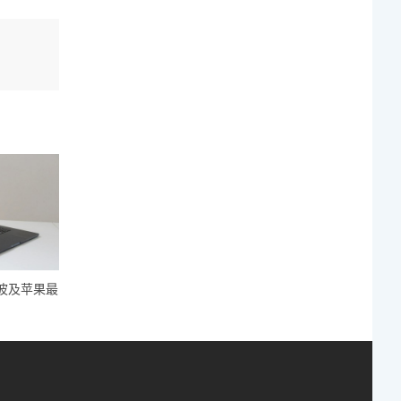
波及苹果最
高通CEO确认：9月1日起涨价
中美巨头疯抢CPU
超10%！