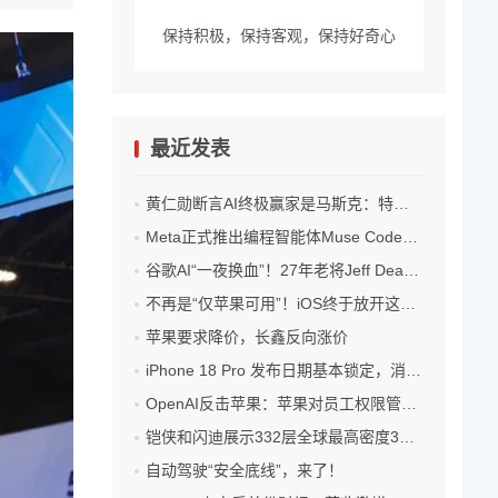
保持积极，保持客观，保持好奇心
最近发表
黄仁勋断言AI终极赢家是马斯克：特斯拉车队是最大杀手锏
Meta正式推出编程智能体Muse Code：用“骨折价”硬刚OpenAI和Anthropic！
谷歌AI“一夜换血”！27年老将Jeff Dean带队离职创业，Hassabis卸任DeepMind CEO，Gemini迎来关键换帅
不再是“仅苹果可用”！iOS终于放开这项核心权限
苹果要求降价，长鑫反向涨价
iPhone 18 Pro 发布日期基本锁定，消息称苹果内部已开始准备！
OpenAI反击苹果：苹果对员工权限管理有漏洞，导致泄密
铠侠和闪迪展示332层全球最高密度3D NAND闪存
自动驾驶“安全底线”，来了！