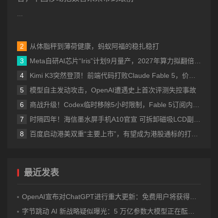
...
从体脂秤到薄荷健康，蚂蚁阿福的稳扎稳打
Meta自研AI芯片“Iris”计划9月量产，2027年算力拟翻倍至14吉瓦
Kimi K3突然登顶！前端代码打败Claude Fable 5，价格也涨到了美国档
模型自主发动攻击，OpenAI遭遇史上首次评测失控事故
商战升级！Codex临时移除5小时限制，Fable 5订阅内访问再延7天
时隔四年！海信墨水屏手机A10官宣 可拆卸磁吸LCD副屏 4nm芯片
百度启动港美双重“主要上市”，有望成为港股通标的打开增量空间
最近发表
OpenAI宣布对ChatGPT进行重大更新：免费用户将获得无限次数的文字聊天权限
字节跳动 AI 新战略疑似曝光：5 万亿参数大模型正在酝酿？