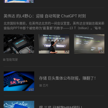
英伟达 的L4野心：迎接 自动驾驶 ChatGPT 时刻
北京国际车展前，在英伟达北京的一间会议室里，英伟达全球副总裁吴新
宙指向PPT中那个被他称为“最重要”的数字——13 T（trillion）。“每年全
球车辆行驶的里程大概是13万亿英里，猜一下现在自动驾驶的里程占...
智能驾驶
存储 巨头集体公布财报，赚翻了！
芯片
曝 三星 已解散HBM团队！