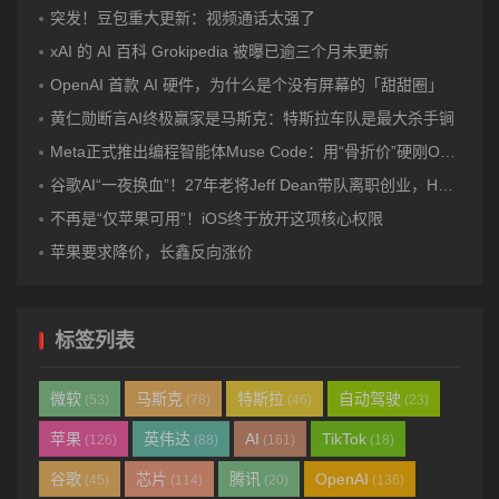
突发！豆包重大更新：视频通话太强了
xAI 的 AI 百科 Grokipedia 被曝已逾三个月未更新
OpenAI 首款 AI 硬件，为什么是个没有屏幕的「甜甜圈」
黄仁勋断言AI终极赢家是马斯克：特斯拉车队是最大杀手锏
Meta正式推出编程智能体Muse Code：用“骨折价”硬刚OpenAI和Anthropic！
谷歌AI“一夜换血”！27年老将Jeff Dean带队离职创业，Hassabis卸任DeepMind CEO，Gemini迎来关键换帅
不再是“仅苹果可用”！iOS终于放开这项核心权限
苹果要求降价，长鑫反向涨价
标签列表
微软
马斯克
特斯拉
自动驾驶
(53)
(78)
(46)
(23)
苹果
英伟达
AI
TikTok
(126)
(88)
(161)
(18)
谷歌
芯片
腾讯
OpenAI
(45)
(114)
(20)
(136)