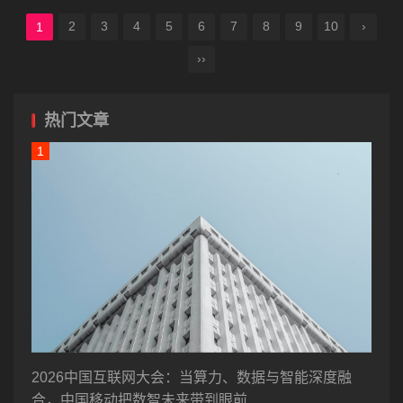
2
3
4
5
6
7
8
9
10
›
1
››
热门文章
2026中国互联网大会：当算力、数据与智能深度融
合，中国移动把数智未来带到眼前