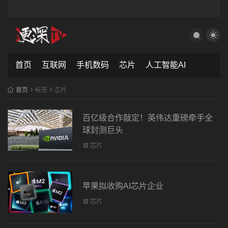
首页
互联网
手机数码
芯片
人工智能AI
首页
标签
芯片
百亿级合作敲定！英伟达重磅牵手全
球封测巨头
芯片
苹果拟收购AI芯片企业
芯片