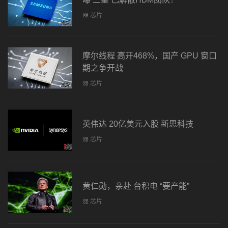
芯片
摩尔线程 高开468%，国产 GPU 窗口
期之争开战
芯片
英伟达 20亿美元入股 新思科技
芯片
黄仁勋，亲赴 台积电 “要产能”
芯片