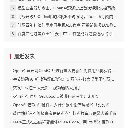
模型自主发动攻击，OpenAI遭遇史上首次评测失控事故
商战升级！Codex临时移除5小时限制，Fable 5订阅内访问再延7天
时隔四年！海信墨水屏手机A10官宣 可拆卸磁吸LCD副屏 4nm芯片
百度启动港美双重“主要上市”，有望成为港股通标的打开增量空间
最近发表
OpenAI宣布对ChatGPT进行重大更新：免费用户将获得无限次数的文字聊天权限
字节跳动 AI 新战略疑似曝光：5 万亿参数大模型正在酝酿？
突发！豆包重大更新：视频通话太强了
xAI 的 AI 百科 Grokipedia 被曝已逾三个月未更新
OpenAI 首款 AI 硬件，为什么是个没有屏幕的「甜甜圈」
黄仁勋断言AI终极赢家是马斯克：特斯拉车队是最大杀手锏
Meta正式推出编程智能体Muse Code：用“骨折价”硬刚OpenAI和Anthropic！