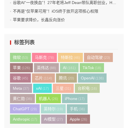
谷歌AI“一夜换血”！27年老将Jeff Dean带队离职创业，Hassabis卸任DeepMind CEO，Gemini迎来关键换帅
不再是“仅苹果可用”！iOS终于放开这项核心权限
苹果要求降价，长鑫反向涨价
标签列表
微软
马斯克
特斯拉
自动驾驶
(53)
(78)
(46)
(23)
苹果
英伟达
AI
TikTok
(126)
(88)
(161)
(18)
谷歌
芯片
腾讯
OpenAI
(45)
(114)
(20)
(136)
Meta
xAI
三星
台积电
(37)
(17)
(31)
(16)
黄仁勋
机器人
iPhone
(36)
(26)
(17)
ChatGPT
英特尔
手机
(29)
(19)
(36)
Anthropic
AI模型
Apple
(17)
(27)
(26)