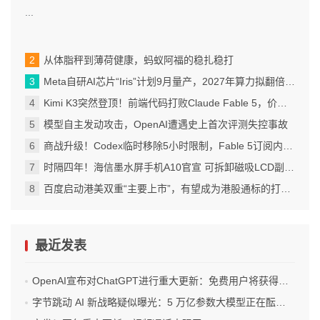
...
从体脂秤到薄荷健康，蚂蚁阿福的稳扎稳打
Meta自研AI芯片“Iris”计划9月量产，2027年算力拟翻倍至14吉瓦
Kimi K3突然登顶！前端代码打败Claude Fable 5，价格也涨到了美国档
模型自主发动攻击，OpenAI遭遇史上首次评测失控事故
商战升级！Codex临时移除5小时限制，Fable 5订阅内访问再延7天
时隔四年！海信墨水屏手机A10官宣 可拆卸磁吸LCD副屏 4nm芯片
百度启动港美双重“主要上市”，有望成为港股通标的打开增量空间
最近发表
OpenAI宣布对ChatGPT进行重大更新：免费用户将获得无限次数的文字聊天权限
字节跳动 AI 新战略疑似曝光：5 万亿参数大模型正在酝酿？