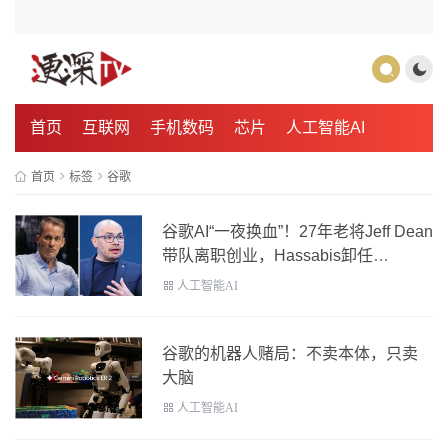
首页
互联网
手机数码
芯片
人工智能AI
首页
标签
谷歌
谷歌AI“一夜换血”！27年老将Jeff Dean
带队离职创业，Hassabis卸任
DeepMind CEO，Gemini迎来关键换
人工智能AI
帅
谷歌的机器人赌局：不卖本体，只卖
大脑
人工智能AI