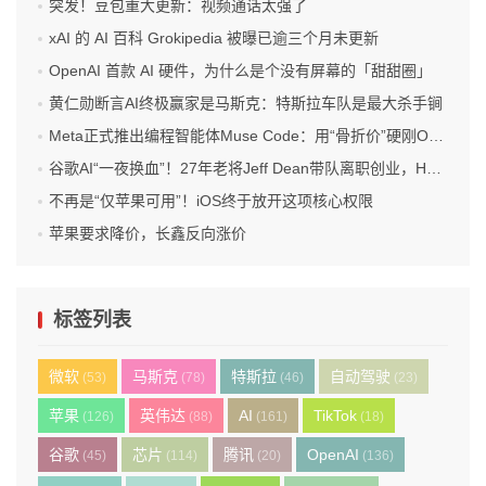
突发！豆包重大更新：视频通话太强了
xAI 的 AI 百科 Grokipedia 被曝已逾三个月未更新
OpenAI 首款 AI 硬件，为什么是个没有屏幕的「甜甜圈」
黄仁勋断言AI终极赢家是马斯克：特斯拉车队是最大杀手锏
Meta正式推出编程智能体Muse Code：用“骨折价”硬刚OpenAI和Anthropic！
谷歌AI“一夜换血”！27年老将Jeff Dean带队离职创业，Hassabis卸任DeepMind CEO，Gemini迎来关键换帅
不再是“仅苹果可用”！iOS终于放开这项核心权限
苹果要求降价，长鑫反向涨价
标签列表
微软
马斯克
特斯拉
自动驾驶
(53)
(78)
(46)
(23)
苹果
英伟达
AI
TikTok
(126)
(88)
(161)
(18)
谷歌
芯片
腾讯
OpenAI
(45)
(114)
(20)
(136)